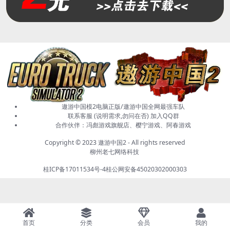
遨游中国模2电脑正版/遨游中国全网最强车队
联系客服 (说明需求,勿问在否)
加入QQ群
合作伙伴：
冯彪游戏旗舰店
、樱宁游戏、阿春游戏
Copyright © 2023
遨游中国2
- All rights reserved
柳州老七网络科技
桂ICP备17011534号-4
桂公网安备45020302000303
首页
分类
会员
我的