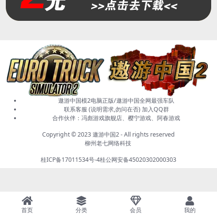
遨游中国模2电脑正版/遨游中国全网最强车队
联系客服 (说明需求,勿问在否)
加入QQ群
合作伙伴：
冯彪游戏旗舰店
、樱宁游戏、阿春游戏
Copyright © 2023
遨游中国2
- All rights reserved
柳州老七网络科技
桂ICP备17011534号-4
桂公网安备45020302000303
首页
分类
会员
我的