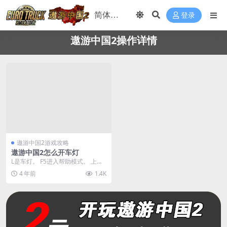
登录
遨游中国2操作详情
遨游中国2游戏攻略
遨游中国2怎么开车灯
L是车灯。 F5进入帮助模式。 上下
左右控制方向盘和前进后退 L是车
4 年前
1.4K
灯。 E是发...