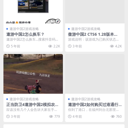
遨游中国2游戏攻略
遨游中国2游戏攻略
遨游中国2怎么换车？
傲游中国2 CTS6 1.28版本
（包含游戏主程序及多个车辆
遨游中国2怎么换车…搜索抖音码看
游戏说明：该游戏为已购买状态，
存档）
视频更直接 遨游中国2有小车模
多个车辆存档更新至18年5月12
5 年前
2.2K
3 年前
4.2K
式，更换小车需要激...
日。 简介：CTS...
遨游中国2游戏攻略
遨游中国2游戏攻略
正当防卫4遨游中国2模拟农场
遨游中国2如何购买过港通行
欧洲卡车模拟2手机版游戏教
证
应该没有几个人会告诉大家在手机
你到了港口，在福州到台北那里，
学超详细
上面玩到这些游戏吧，今天就来告
就可以买，在菜单里有通行证，点
3 年前
779
4 年前
760
诉大家其实很简单的，...
一下就可以了，如果是...