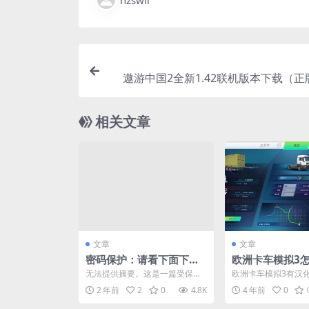
hzswll
遨游中国2全新1.42联机版本下载（
相关文章
文章
文章
密码保护：请看下面下载
欧洲卡车模拟3
链接
版？
无法提供摘要。这是一篇受保护
欧洲卡车模拟3有汉
的文章。
中文， 欧洲卡车模拟
2 年前
2
0
4.8K
4 年前
0
化版下载 点击下方下..