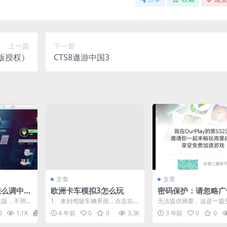
上一篇
下一篇
正版授权）
CTS8遨游中国3
文章
文章
怎么调中文
欧洲卡车模拟3怎么玩
密码保护：请忽略广
化版，不用调
1、来到驾驶车辆界面，点击右上
无法提供摘要。这是一篇
3有全新汉
角的三个点。 2、点击钥匙按
的文章。
0
1.1K
0
4 年前
0
0
3.3K
3 年前
0
0
.
钮，即可...