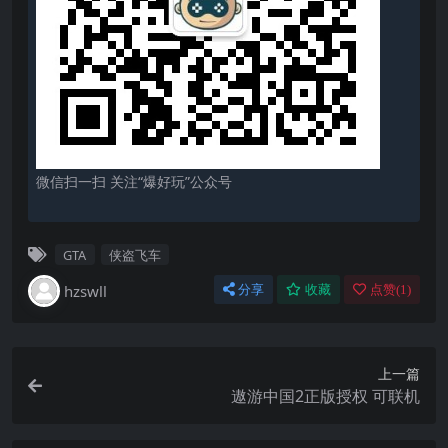
微信扫一扫 关注“爆好玩”公众号
GTA
侠盗飞车
hzswll
分享
收藏
点赞(
1
)
上一篇
遨游中国2正版授权 可联机