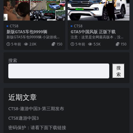
CTS8
CTS8
新版GTA5车包9999辆
GTA5中国风版 正版下载
新版GTA5车包9999辆 小柒游戏平
注意：这里是全网最高版本，没有
台 新款车包升级 人物升级 功能升
之一【小柒 制作】 修改版GTA5正
5 年前
2.0K
150
5 年前
5.5K
150
级 地图...
版下载，中国风...
搜索
搜
索
近期文章
CTS8-遨游中国3-第三期发布
CTS8遨游中国3
密码保护：请看下面下载链接