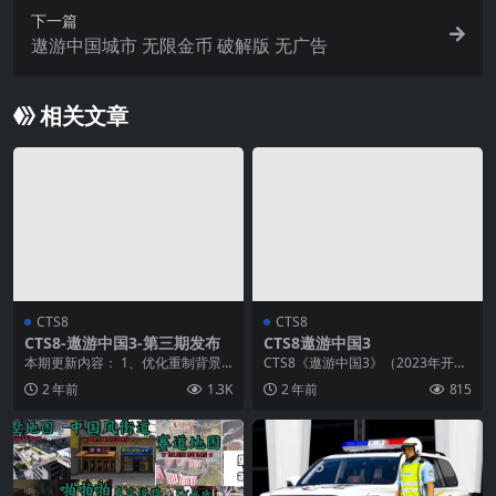
下一篇
遨游中国城市 无限金币 破解版 无广告
相关文章
CTS8
CTS8
CTS8-遨游中国3-第三期发布
CTS8遨游中国3
本期更新内容： 1、优化重制背景
CTS8《遨游中国3》（2023年开始
大地图； 2、优化前面两期地图内
制作），开始内核版本：欧卡2V1.4
2 年前
1.3K
2 年前
815
容； 3、更新桃...
2，以...