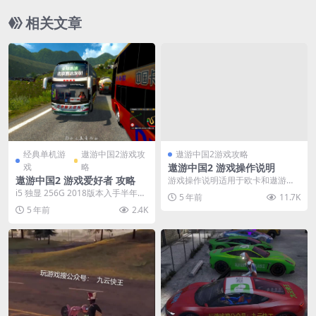
相关文章
经典单机游
遨游中国2游戏攻
遨游中国2游戏攻略
戏
略
遨游中国2 游戏操作说明
遨游中国2 游戏爱好者 攻略
游戏操作说明适用于欧卡和遨游中
国任何版本 手柄玩遨游中国2：遨
i5 独显 256G 2018版本入手半年
5 年前
11.7K
游中国2手柄怎么玩...
多，业余时间一直忙碌于学习PS、
5 年前
2.4K
PR、...