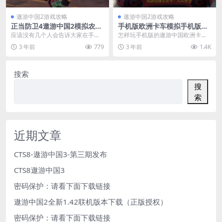
遨游中国2游戏攻略
遨游中国2游戏攻略
正当防卫4遨游中国2模拟农场
手机版欧洲卡车模拟手机版游
欧洲卡车模拟2手机版游戏教
戏遨游中国怎样在手机上面下
应该没有几个人会告诉大家在手机
怎样玩手机版的遨游中国欧洲卡车
学超详细
载呢
上面玩到这些游戏吧，今天就来告
模拟呢 怎么下载遨游中国手机版地
3 年前
779
3 年前
1.4K
诉大家其实很简单的，...
平线看门狗正当防卫...
搜索
搜
索
近期文章
CTS8-遨游中国3-第三期发布
CTS8遨游中国3
密码保护：请看下面下载链接
遨游中国2全新1.42联机版本下载（正版授权）
密码保护：请看下面下载链接