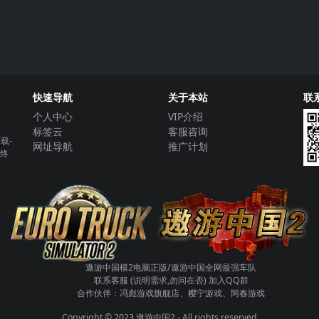
快速导航
关于本站
联
个人中心
VIP介绍
标签云
客服咨询
载-
网址导航
推广计划
+终
遨游中国模2电脑正版/遨游中国全网最强车队
联系客服 (说明需求,勿问在否)
加入QQ群
合作伙伴：
冯彪游戏旗舰店
、樱宁游戏、阿春游戏
Copyright © 2023
遨游中国2
- All rights reserved