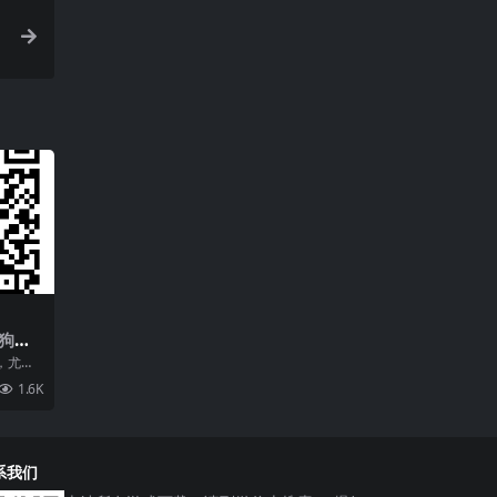
狗手
卓苹
，尤其
实在太
1.6K
..
系我们