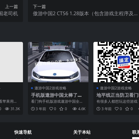
上一篇
下一篇
国老司机
傲游中国2 CTS6 1.28版本（包含游戏主程序及多
个车辆存档）
略
遨游中国2游戏攻略
遨游中国2游戏攻略
手机版遨游中国太棒了地
地平线正当防卫看门
平线正当防卫卡门狗手机
机版遨游中国手游安
看苹果用户
看门狗手机版游戏遨游中国全国
有很多人都想玩这些游戏
版荒野大镖客这些手机安
果版下载教程
而羡慕吗？
地图都有 遨游中国模拟农场欧洲
是学生党，因为学习压力
0
31.3K
3 年前
0
0
4.6K
3 年前
0
0
也...
卡车模拟2遨游中国2手...
大了，只能通过玩游戏来减.
卓苹果都能玩
快速导航
关于本站
联