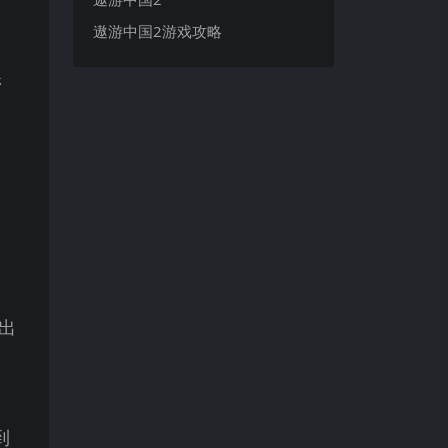
遨游中国2游戏攻略
练
出
到