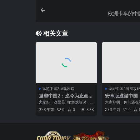
欧洲卡车的中
相关文章
遨游中国2游戏攻略
遨游中国2游戏攻
遨游中国2：迄今为止画质
安卓版遨游中国
最真实的模拟驾驶游戏，
大家好，这里是Top游戏解说，
大家好啊，你们还在
体验中国地图！
每天更新最新游戏内容，欢迎收
在手机上玩遨游中国
3 年前
0
0
3.3K
3 年前
0
看本期游戏解说，大家都...
今天小编介绍这款游戏，