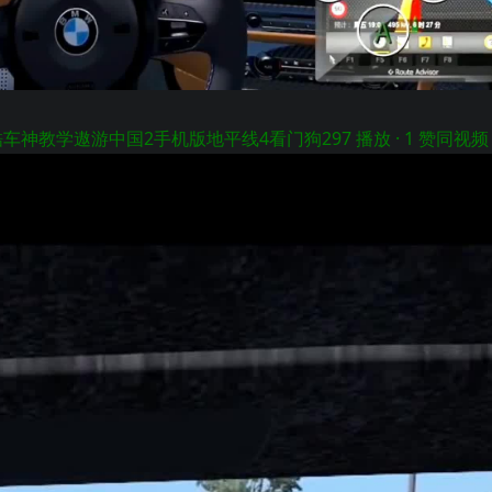
车神教学遨游中国2手机版地平线4看门狗2
97 播放 · 1 赞同
视频