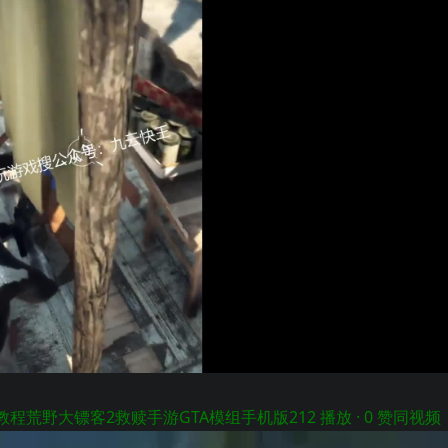
程荒野大镖客2救赎手游GTA模组手机版
212 播放 · 0 赞同
视频