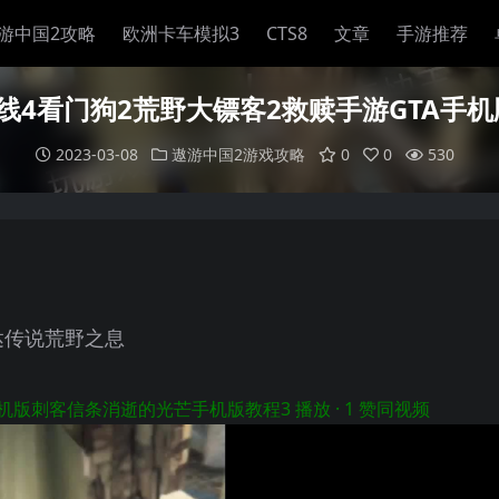
游中国2攻略
欧洲卡车模拟3
CTS8
文章
手游推荐
线4看门狗2荒野大镖客2救赎手游GTA手
2023-03-08
遨游中国2游戏攻略
0
0
530
达传说荒野之息
手机版刺客信条消逝的光芒手机版教程
3 播放 · 1 赞同
视频