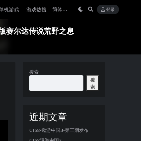
单机游戏
游戏热搜
登录
机版赛尔达传说荒野之息
搜索
搜
索
近期文章
CTS8-遨游中国3-第三期发布
CTS8遨游中国3