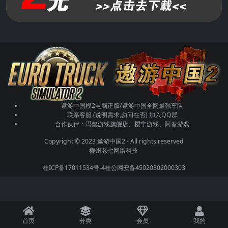
遨游中国模2电脑正版/遨游中国全网最强车队
联系客服 (说明需求,勿问在否)
加入QQ群
合作伙伴：
冯彪游戏旗舰店
、樱宁游戏、阿春游戏
Copyright © 2023
遨游中国2
- All rights reserved
柳州老七网络科技
桂ICP备17011534号-4
桂公网安备45020302000303
首页
分类
会员
我的